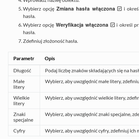
Zmiana hasła włączona
Wybierz opcję
i okreś
hasła.
Weryfikacja włączona
Wybierz opcję
i określ p
hasła.
Zdefiniuj złożoność hasła.
Parametr
Opis
Długość
Podaj liczbę znaków składających się na hasł
Małe
Wybierz, aby uwzględnić małe litery, zdefiniu
litery
Wielkie
Wybierz, aby uwzględnić wielkie litery, zdefin
litery
Znaki
Wybierz, aby uwzględnić znaki specjalne, zdef
specjalne
Cyfry
Wybierz, aby uwzględnić cyfry, zdefiniuj ich 