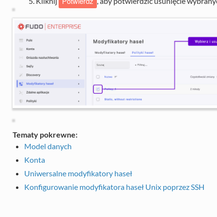
Potwierdź
Kliknij
, aby potwierdzić usunięcie wybrany
Tematy pokrewne:
Model danych
Konta
Uniwersalne modyfikatory haseł
Konfigurowanie modyfikatora haseł Unix poprzez SSH