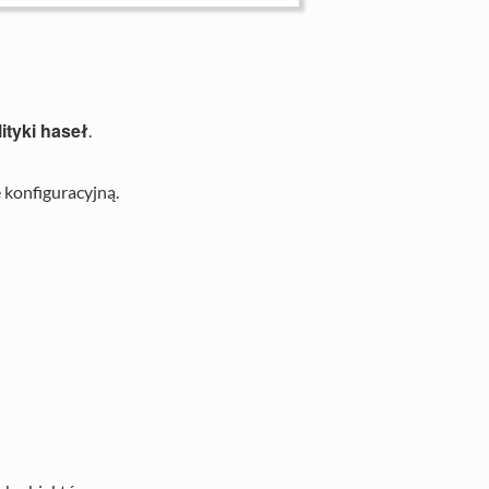
ityki haseł
.
ę konfiguracyjną.