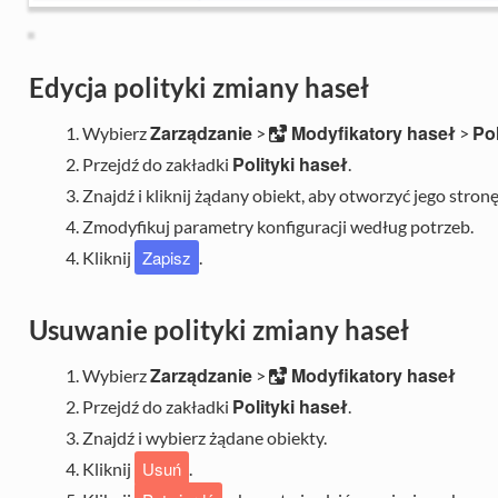
Edycja polityki zmiany haseł
Zarządzanie
Modyfikatory haseł
Pol
Wybierz
>
>
Polityki haseł
Przejdź do zakładki
.
Znajdź i kliknij żądany obiekt, aby otworzyć jego stron
Zmodyfikuj parametry konfiguracji według potrzeb.
Zapisz
Kliknij
.
Usuwanie polityki zmiany haseł
Zarządzanie
Modyfikatory haseł
Wybierz
>
Polityki haseł
Przejdź do zakładki
.
Znajdź i wybierz żądane obiekty.
Usuń
Kliknij
.