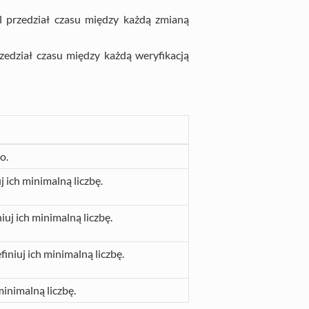
l przedział czasu między każdą zmianą
rzedział czasu między każdą weryfikacją
o.
j ich minimalną liczbę.
iuj ich minimalną liczbę.
iniuj ich minimalną liczbę.
minimalną liczbę.