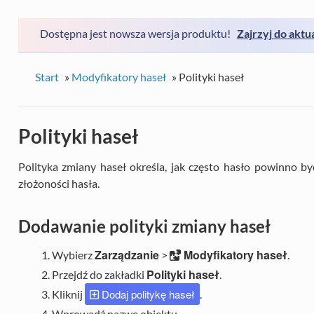
Dostępna jest nowsza wersja produktu!
Zajrzyj do aktu
Start
»
Modyfikatory haseł
»
Polityki haseł
Polityki haseł
Polityka zmiany haseł określa, jak często hasło powinno 
złożoności hasła.
Dodawanie polityki zmiany haseł
Zarządzanie
Modyfikatory haseł
Wybierz
>
.
Polityki haseł
Przejdź do zakładki
.
Dodaj politykę haseł
Kliknij
.
Wprowadź nazwę obiektu.